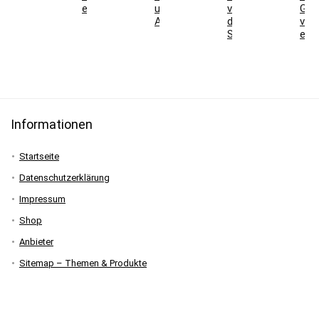
erklärt
und
vor
Gen
Angebote
der
vers
Skisaison
erkl
Informationen
Startseite
Datenschutzerklärung
Impressum
Shop
Anbieter
Sitemap – Themen & Produkte