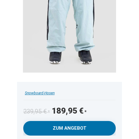
Snowboard-Hosen
Ursprünglicher
Aktueller
189,95
€
239,95
€
Preis
Preis
war:
ist:
ZUM ANGEBOT
239,95 €
189,95 €.