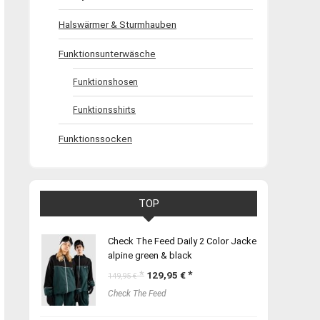
Halswärmer & Sturmhauben
Funktionsunterwäsche
Funktionshosen
Funktionsshirts
Funktionssocken
TOP
Check The Feed Daily 2 Color Jacke
alpine green & black
Ursprünglicher
Aktueller
129,95
€
149,95
€
Preis
Preis
Check The Feed
war:
ist:
149,95 €
129,95 €.