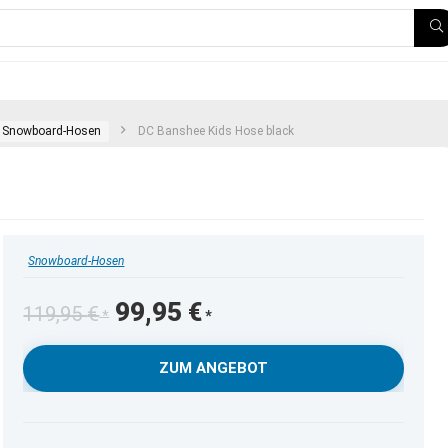
Snowboard-Hosen
DC Banshee Kids Hose black
Snowboard-Hosen
Ursprünglicher
Aktueller
99,95
€
119,95
€
Preis
Preis
war:
ist:
ZUM ANGEBOT
119,95 €
99,95 €.