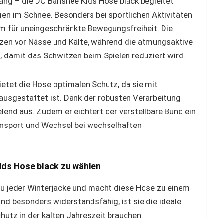
ang – die DC Banshee Kids Hose black begleitet
gen im Schnee. Besonders bei sportlichen Aktivitäten
orm für uneingeschränkte Bewegungsfreiheit. Die
en vor Nässe und Kälte, während die atmungsaktive
 damit das Schwitzen beim Spielen reduziert wird.
etet die Hose optimalen Schutz, da sie mit
ausgestattet ist. Dank der robusten Verarbeitung
elend aus. Zudem erleichtert der verstellbare Bund ein
ansport und Wechsel bei wechselhaften
Kids Hose black zu wählen
zu jeder Winterjacke und macht diese Hose zu einem
 und besonders widerstandsfähig, ist sie die ideale
chutz in der kalten Jahreszeit brauchen.