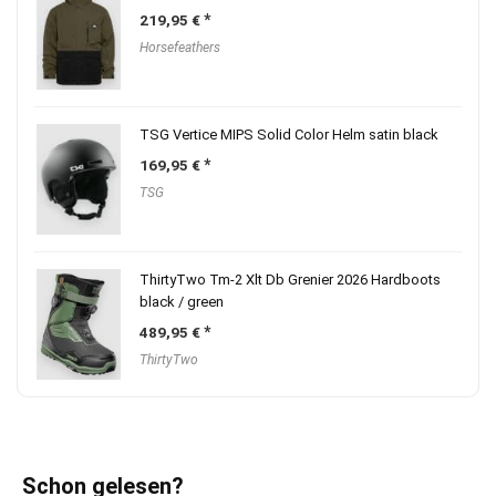
219,95
€
Horsefeathers
TSG Vertice MIPS Solid Color Helm satin black
169,95
€
TSG
ThirtyTwo Tm-2 Xlt Db Grenier 2026 Hardboots
black / green
489,95
€
ThirtyTwo
Schon gelesen?