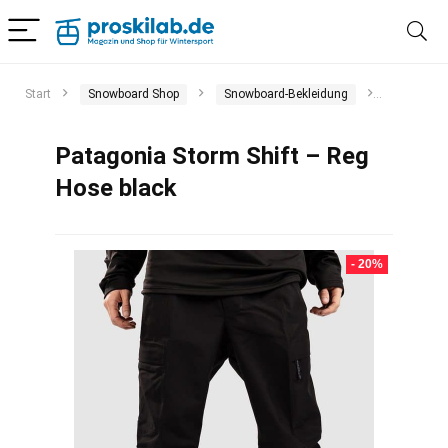
Start
Snowboard Shop
Snowboard-Bekleidung
Snowboar
Patagonia Storm Shift – Reg
Hose black
- 20%