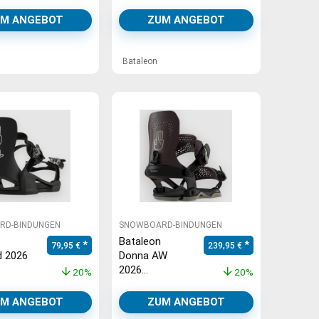
rd-
Snowboard-
metal
Bindung black
M ANGEBOT
ZUM ANGEBOT
Bataleon
RD-BINDUNGEN
SNOWBOARD-BINDUNGEN
Bataleon
,95 €
: 239,95 €.
Ursprünglicher Preis war: 99,95 €
Aktueller Preis ist: 79,95 €.
Ursprünglicher Preis war: 29
Aktueller Preis is
79,95
€
239,95
€
d 2026
Donna AW
2026
20%
20%
rd-
Snowboard-
black
Bindung
M ANGEBOT
ZUM ANGEBOT
midnight