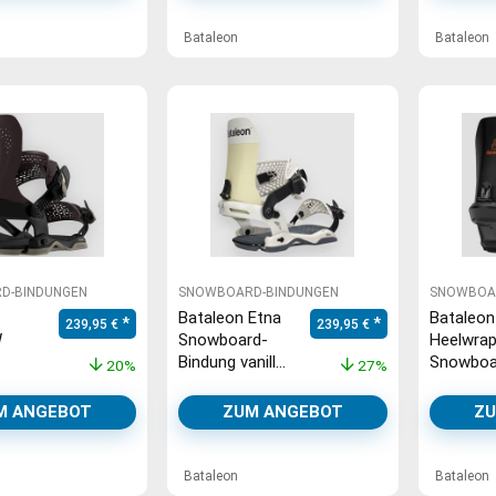
Bataleon
Bataleon
D-BINDUNGEN
SNOWBOARD-BINDUNGEN
SNOWBOA
Bataleon Etna
Bataleon
Ursprünglicher Preis war: 299,95 €
Aktueller Preis ist: 239,95 €.
Ursprünglicher Preis war: 329
Aktueller Preis ist
239,95
€
239,95
€
W
Snowboard-
Heelwra
Bindung vanilla
Snowboa
20%
27%
d-
ice
Bindung 
M ANGEBOT
ZUM ANGEBOT
ZU
Bataleon
Bataleon