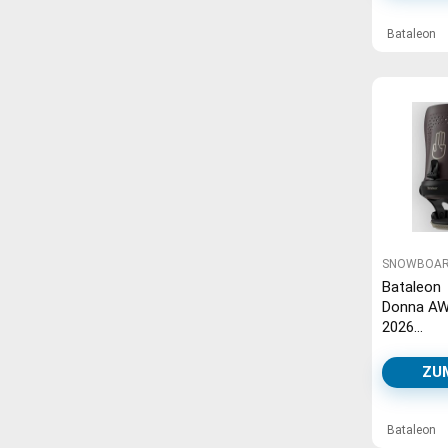
Bataleon
SNOWBOAR
Bataleon
Donna A
2026
Snowboar
Bindung
ZU
midnight
Bataleon