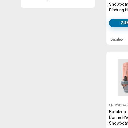
Snowboar
Bindung b
ZU
Bataleon
SNOWBOAR
Bataleon
Donna H
Snowboar