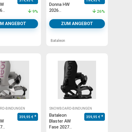
319,95
€
199,95
€
AW
Donna HW
26
2026
9%
26%
rd-
Snowboard-
to gray
Bindung
M ANGEBOT
ZUM ANGEBOT
delorean gray
Bataleon
RD-BINDUNGEN
SNOWBOARD-BINDUNGEN
Bataleon
,95 €
: 319,95 €.
359,95
€
359,95
€
AW
Blaster AW
27
Fase 2027