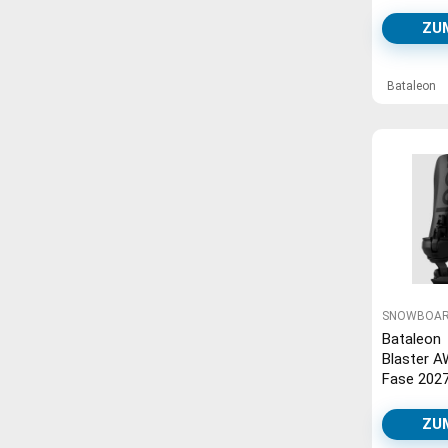
Bindung c
fade
ZU
Bataleon
SNOWBOAR
Bataleon
Blaster A
Fase 202
Snowboar
Bindung b
ZU