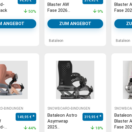
99,95
€
319,95
€
d-
Blaster AW
Blaster 
lack
Fase 2026
Fase 20
50%
9%
Snowboard-
Snowboa
Bindung black
Bindung 
M ANGEBOT
ZUM ANGEBOT
ZU
Bataleon
Bataleon
D-BINDUNGEN
SNOWBOARD-BINDUNGEN
SNOWBOA
Bataleon Astro
Bataleon
Ursprünglicher Preis war: 269,95 €
Aktueller Preis ist: 149,95 €.
Ursprünglicher Preis war: 389
Aktueller Preis ist
149,95
€
319,95
€
W
Asymwrap
Blaster 
d-
2025
Fase 20
44%
18%