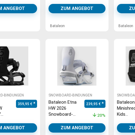
oral
Snowboard-
Snowboa
Bindung black
Bindung 
M ANGEBOT
ZUM ANGEBOT
ZU
gray
Bataleon
Bataleon
D-BINDUNGEN
SNOWBOARD-BINDUNGEN
SNOWBOA
Bataleon Etna
Bataleon
Ursprünglicher Preis war: 299
Aktueller Preis ist
359,95
€
239,95
€
W
HW 2026
Minishre
7
Snowboard-
Kids
20%
d-
Bindung glacier
Snowboa
lack
Bindung 
M ANGEBOT
ZUM ANGEBOT
ZU