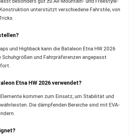
 passt besonders gut zu All-Mountain- und Freestyle-
 Konstruktion unterstützt verschiedene Fahrstile, von
ricks.
stellen?
traps und Highback kann die Bataleon Etna HW 2026
ne Schuhgrößen und Fahrpräferenzen angepasst
fort.
ataleon Etna HW 2026 verwendet?
Elemente kommen zum Einsatz, um Stabilität und
ewährleisten. Die dämpfenden Bereiche sind mit EVA-
indern.
ignet?