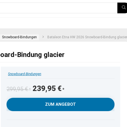
Snowboard-Bindungen
Bataleon Etna HW 2026 Snowboard-Bindung glacie
ard-Bindung glacier
Snowboard-Bindungen
Ursprünglicher
Aktueller
239,95
€
299,95
€
Preis
Preis
war:
ist:
ZUM ANGEBOT
299,95 €
239,95 €.