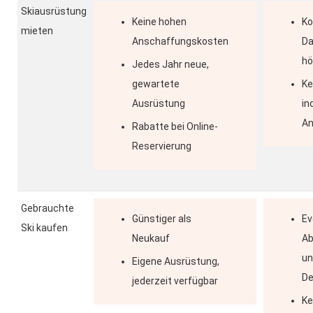
Skiausrüstung
Keine hohen
Ko
mieten
Anschaffungskosten
Da
hö
Jedes Jahr neue,
gewartete
Ke
Ausrüstung
in
A
Rabatte bei Online-
Reservierung
Gebrauchte
Günstiger als
Ev
Ski kaufen
Neukauf
Ab
un
Eigene Ausrüstung,
De
jederzeit verfügbar
Ke