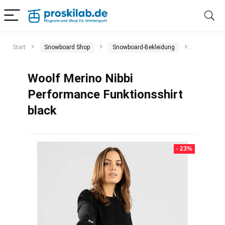
Start
Snowboard Shop
Snowboard-Bekleidung
Funktion
Woolf Merino Nibbi
Performance Funktionsshirt
black
- 23%