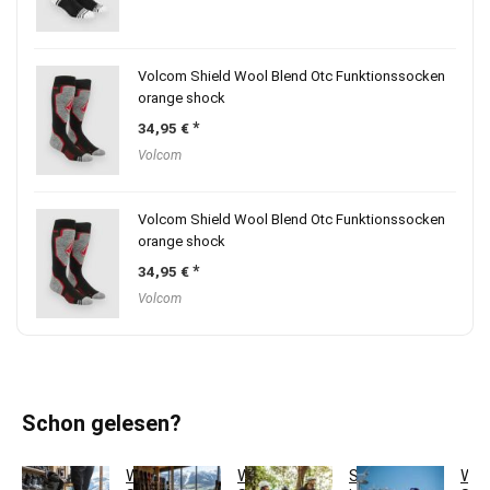
Volcom Shield Wool Blend Otc Funktionssocken
orange shock
34,95
€
Volcom
Volcom Shield Wool Blend Otc Funktionssocken
orange shock
34,95
€
Volcom
Schon gelesen?
Welche
Wann
Skifit
Wel