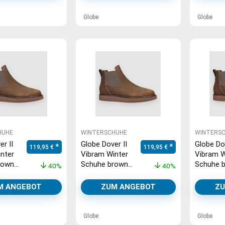
Globe
Globe
HUHE
WINTERSCHUHE
WINTERS
r II
Globe Dover II
Globe Dov
Ursprünglicher Preis war: 199,95 €
Aktueller Preis ist: 119,95 €.
Ursprünglicher Preis war: 199
Aktueller Preis ist
119,95
€
119,95
€
nter
Vibram Winter
Vibram W
rown
Schuhe brown
Schuhe 
40%
40%
se
crazyhorse
crazyhor
M ANGEBOT
ZUM ANGEBOT
ZU
Globe
Globe