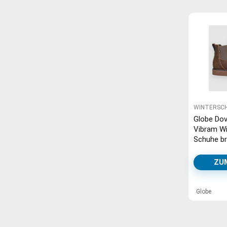
WINTERSC
Globe Dove
Vibram Wi
Schuhe b
crazyhor
ZU
Globe