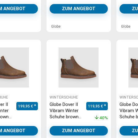
crazyhorse
crazyhor
M ANGEBOT
ZUM ANGEBOT
ZU
Globe
Globe
HUHE
WINTERSCHUHE
WINTERS
r II
Globe Dover II
Globe Dov
Ursprünglicher Preis war: 199
Aktueller Preis ist
199,95
€
119,95
€
nter
Vibram Winter
Vibram W
rown
Schuhe brown
Schuhe 
40%
se
crazyhorse
crazyhor
M ANGEBOT
ZUM ANGEBOT
ZU