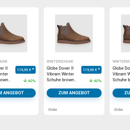
HUHE
WINTERSCHUHE
WINTERS
r II
Globe Dover II
Globe Dov
Ursprünglicher Preis war: 199,95 €
Aktueller Preis ist: 119,95 €.
Ursprünglicher Preis war: 199
Aktueller Preis ist
119,95
€
119,95
€
nter
Vibram Winter
Vibram W
rown
Schuhe brown
Schuhe 
40%
40%
se
crazyhorse
crazyhor
M ANGEBOT
ZUM ANGEBOT
ZU
Globe
Globe