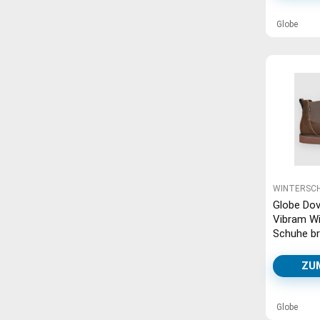
Globe
WINTERSC
Globe Dove
Vibram Wi
Schuhe b
crazyhor
ZU
Globe