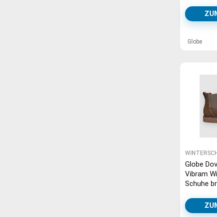
black
ZU
Globe
WINTERSC
Globe Dove
Vibram Wi
Schuhe b
crazyhor
ZU