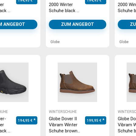
194,95
€
194,95
€
er
2000 Winter
2000 Win
ack /
Schuhe black /
Schuhe b
black
black
M ANGEBOT
ZUM ANGEBOT
ZU
Globe
Globe
HUHE
WINTERSCHUHE
WINTERS
er-
Globe Dover II
Globe Dov
194,95
€
199,95
€
er
Vibram Winter
Vibram W
ack /
Schuhe brown
Schuhe 