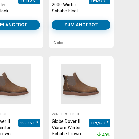
194,95
€
194,95
€
ter
2000 Winter
lack /
Schuhe black /
black
M ANGEBOT
ZUM ANGEBOT
Globe
CHUHE
WINTERSCHUHE
er II
Globe Dover II
Ursprünglicher Preis war: 19
Aktueller Preis is
199,95
€
119,95
€
inter
Vibram Winter
brown
Schuhe brown
40%