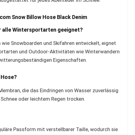
ausgestattet für jedes Abenteuer im Schnee.
olcom Snow Billow Hose Black Denim
r alle Wintersportarten geeignet?
en wie Snowboarden und Skifahren entwickelt, eignet
portarten und Outdoor-Aktivitäten wie Winterwandern
 witterungsbeständigen Eigenschaften.
w Hose?
Membran, die das Eindringen von Wasser zuverlässig
m Schnee oder leichtem Regen trocken.
läre Passform mit verstellbarer Taille, wodurch sie