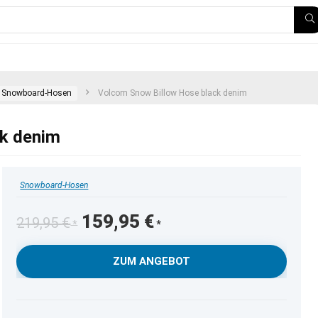
Snowboard-Hosen
Volcom Snow Billow Hose black denim
ck denim
Snowboard-Hosen
Ursprünglicher
Aktueller
159,95
€
219,95
€
Preis
Preis
war:
ist:
ZUM ANGEBOT
219,95 €
159,95 €.