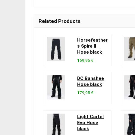
Related Products
Horsefeather
s Spire II
Hose black
169,95 €
DC Banshee
Hose black
179,95 €
Light Cartel
Evo Hose
black