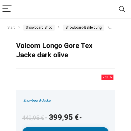
Start
Snowboard Shop
Snowboard-Bekleidung
Snowboar
Volcom Longo Gore Tex
Jacke dark olive
- 11%
Snowboard-Jacken
Ursprünglicher
Aktueller
399,95
€
449,95
€
Preis
Preis