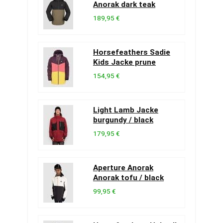
Anorak dark teak
189,95 €
Horsefeathers Sadie
Kids Jacke prune
154,95 €
Light Lamb Jacke
burgundy / black
179,95 €
Aperture Anorak
Anorak tofu / black
99,95 €