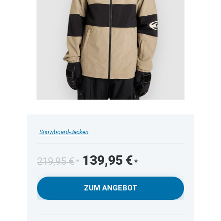
Snowboard-Jacken
Ursprünglicher
Aktueller
139,95
€
219,95
€
Preis
Preis
war:
ist:
ZUM ANGEBOT
219,95 €
139,95 €.