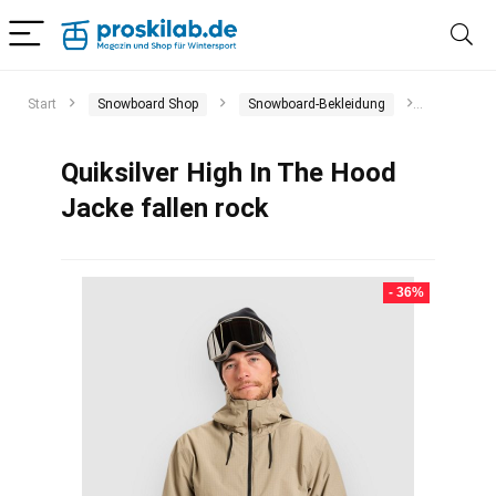
Start
Snowboard Shop
Snowboard-Bekleidung
Snowboar
Quiksilver High In The Hood
Jacke fallen rock
- 36%