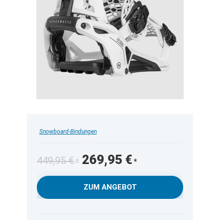
Snowboard-Bindungen
Ursprünglicher
Aktueller
269,95
€
449,95
€
Preis
Preis
war:
ist:
ZUM ANGEBOT
449,95 €
269,95 €.