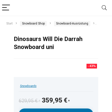
Start
Snowboard Shop
Snowboard-Ausrüstung
Snowboa
Dinosaurs Will Die Darrah
Snowboard uni
- 43%
Snowboards
Ursprünglicher
Aktueller
359,95
€
629,95
€
Preis
Preis