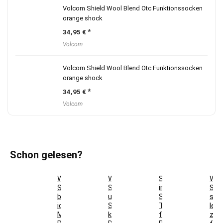
Volcom Shield Wool Blend Otc Funktionssocken
orange shock
34,95
€
Volcom
Volcom Shield Wool Blend Otc Funktionssocken
orange shock
34,95
€
Volcom
Schon gelesen?
Welche
Wann
Skifit
Wel
Skischuhgröße
Ski
im
Ski
brauche
und
Sommer:
sind
ich?
Snowboard
Trainingsplan
leic
Mondopoint,
kaufen?
für
zu