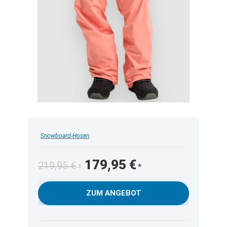
Snowboard-Hosen
Ursprünglicher
Aktueller
179,95
€
219,95
€
Preis
Preis
war:
ist:
ZUM ANGEBOT
219,95 €
179,95 €.