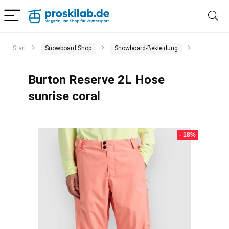
Start
Snowboard Shop
Snowboard-Bekleidung
Snowboar
Burton Reserve 2L Hose
sunrise coral
- 18%