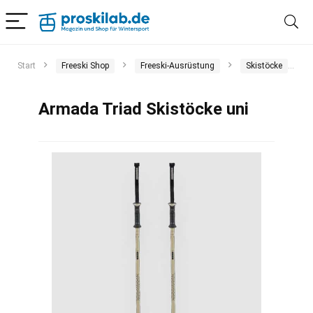
Start
Freeski Shop
Freeski-Ausrüstung
Skistöcke
A
Armada Triad Skistöcke uni