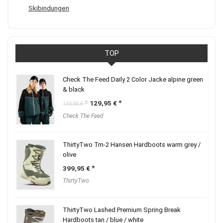
Skibindungen
TOP
Check The Feed Daily 2 Color Jacke alpine green
& black
Ursprünglicher
Aktueller
129,95
€
149,95
€
Preis
Preis
Check The Feed
war:
ist:
149,95 €
129,95 €.
ThirtyTwo Tm-2 Hansen Hardboots warm grey /
olive
399,95
€
ThirtyTwo
ThirtyTwo Lashed Premium Spring Break
Hardboots tan / blue / white