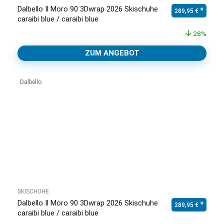
Dalbello Il Moro 90 3Dwrap 2026 Skischuhe
Ursprünglicher Pr
Aktuell
289,95
€
caraibi blue / caraibi blue
28%
ZUM ANGEBOT
Dalbello
SKISCHUHE
Dalbello Il Moro 90 3Dwrap 2026 Skischuhe
Ursprünglicher Pr
Aktuell
289,95
€
caraibi blue / caraibi blue