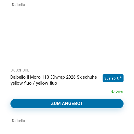
Dalbello
SKISCHUHE
Dalbello Il Moro 110 3Dwrap 2026 Skischuhe
Ursprünglicher Pr
Aktuell
359,95
€
yellow fluo / yellow fluo
28%
ZUM ANGEBOT
Dalbello