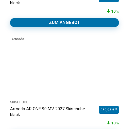
black
10%
ZUM ANGEBOT
Armada
SKISCHUHE
Armada AR ONE 90 MV 2027 Skischuhe
Ursprünglicher Pr
Aktuell
359,95
€
black
10%