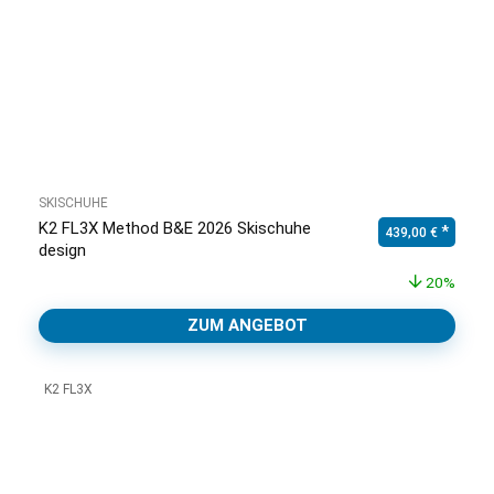
SKISCHUHE
K2 FL3X Method B&E 2026 Skischuhe
Ursprünglicher Pr
Aktuell
439,00
€
design
20%
ZUM ANGEBOT
K2 FL3X