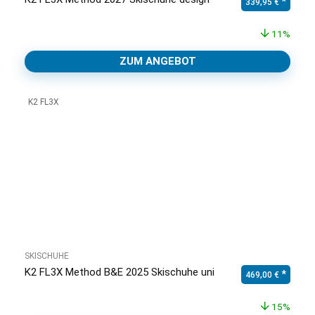
Ursprünglicher Pr
Aktuell
339,95
€
11%
ZUM ANGEBOT
K2 FL3X
SKISCHUHE
K2 FL3X Method B&E 2025 Skischuhe uni
Ursprünglicher Pr
Aktuell
469,00
€
15%