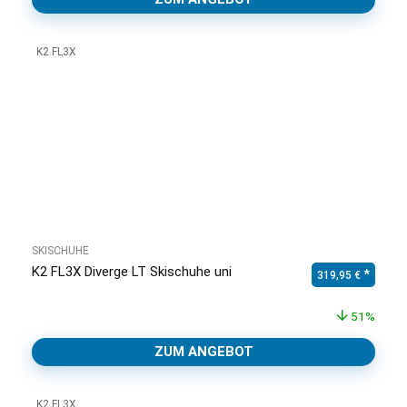
K2 FL3X
SKISCHUHE
K2 FL3X Diverge LT Skischuhe uni
Ursprünglicher Pr
Aktuell
319,95
€
51%
ZUM ANGEBOT
K2 FL3X