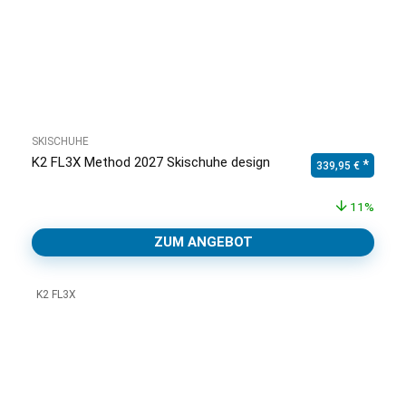
SKISCHUHE
K2 FL3X Method 2027 Skischuhe design
Ursprünglicher Pr
Aktuell
339,95
€
11%
ZUM ANGEBOT
K2 FL3X