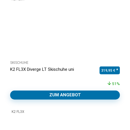
SKISCHUHE
K2 FL3X Diverge LT Skischuhe uni
Ursprünglicher Pr
Aktuell
319,95
€
51%
ZUM ANGEBOT
K2 FL3X