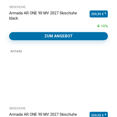
SKISCHUHE
Armada AR ONE 90 MV 2027 Skischuhe
Ursprünglicher Pr
Aktuell
359,95
€
black
10%
ZUM ANGEBOT
Armada
SKISCHUHE
Armada AR ONE 90 MV 2027 Skischuhe
Ursprünglicher Pr
Aktuell
359,95
€