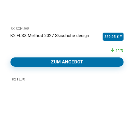
SKISCHUHE
K2 FL3X Method 2027 Skischuhe design
Ursprünglicher Pr
Aktuell
339,95
€
11%
ZUM ANGEBOT
K2 FL3X