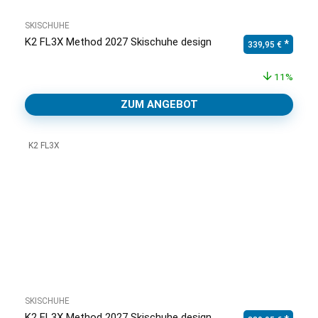
SKISCHUHE
K2 FL3X Method 2027 Skischuhe design
Ursprünglicher Pr
Aktuell
339,95
€
11%
ZUM ANGEBOT
K2 FL3X
SKISCHUHE
K2 FL3X Method 2027 Skischuhe design