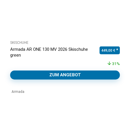
SKISCHUHE
Armada AR ONE 130 MV 2026 Skischuhe
Ursprünglicher Pr
Aktuell
449,00
€
green
31%
ZUM ANGEBOT
Armada