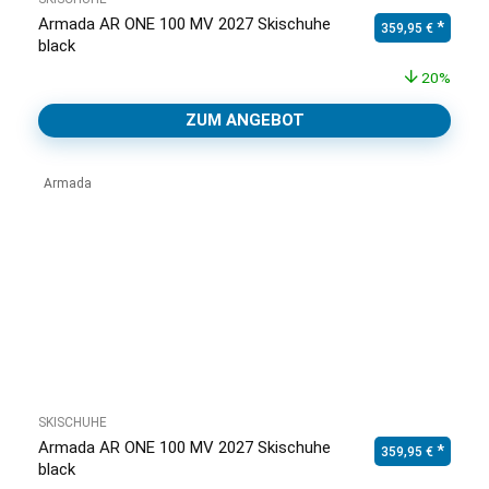
Armada AR ONE 100 MV 2027 Skischuhe
Ursprünglicher Pr
Aktuell
359,95
€
black
20%
ZUM ANGEBOT
Armada
SKISCHUHE
Armada AR ONE 100 MV 2027 Skischuhe
Ursprünglicher Pr
Aktuell
359,95
€
black