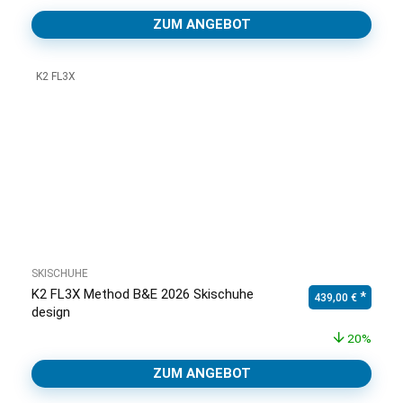
ZUM ANGEBOT
K2 FL3X
SKISCHUHE
K2 FL3X Method B&E 2026 Skischuhe
Ursprünglicher Pr
Aktuell
439,00
€
design
20%
ZUM ANGEBOT