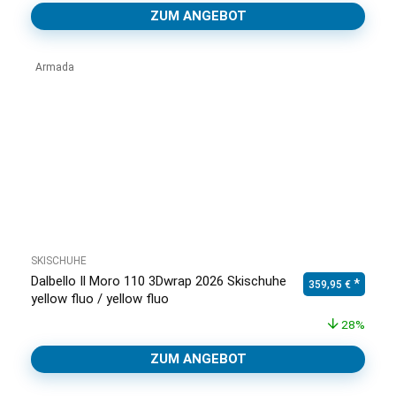
ZUM ANGEBOT
Armada
SKISCHUHE
Dalbello Il Moro 110 3Dwrap 2026 Skischuhe
Ursprünglicher Pr
Aktuell
359,95
€
yellow fluo / yellow fluo
28%
ZUM ANGEBOT