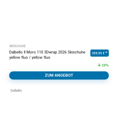
SKISCHUHE
Dalbello Il Moro 110 3Dwrap 2026 Skischuhe
Ursprünglicher Pr
Aktuell
359,95
€
yellow fluo / yellow fluo
28%
ZUM ANGEBOT
Dalbello