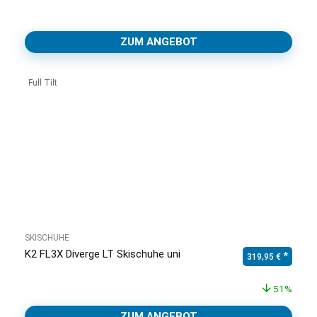
ZUM ANGEBOT
Full Tilt
SKISCHUHE
K2 FL3X Diverge LT Skischuhe uni
Ursprünglicher Pr
Aktuell
319,95
€
51%
ZUM ANGEBOT