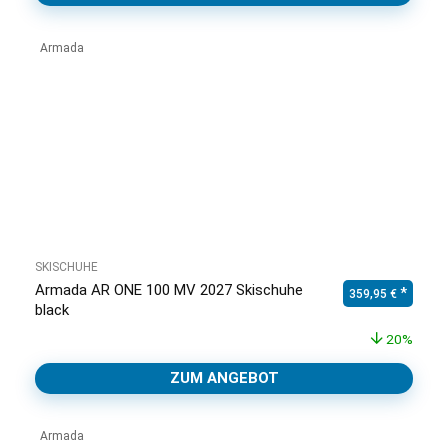
Armada
SKISCHUHE
Armada AR ONE 100 MV 2027 Skischuhe
Ursprünglicher Pr
Aktuell
359,95
€
black
20%
ZUM ANGEBOT
Armada