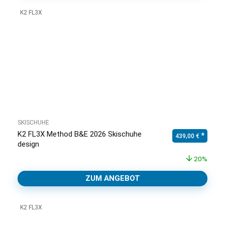
K2 FL3X
SKISCHUHE
K2 FL3X Method B&E 2026 Skischuhe
Ursprünglicher Pr
Aktuell
439,00
€
design
20%
ZUM ANGEBOT
K2 FL3X