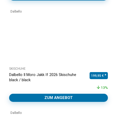
Dalbello
SKISCHUHE
Dalbello Il Moro Jakk If 2026 Skischuhe
Ursprünglicher Pr
Aktuell
199,95
€
black / black
13%
ZUM ANGEBOT
Dalbello