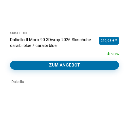
SKISCHUHE
Dalbello Il Moro 90 3Dwrap 2026 Skischuhe
Ursprünglicher Pr
Aktuell
289,95
€
caraibi blue / caraibi blue
28%
ZUM ANGEBOT
Dalbello