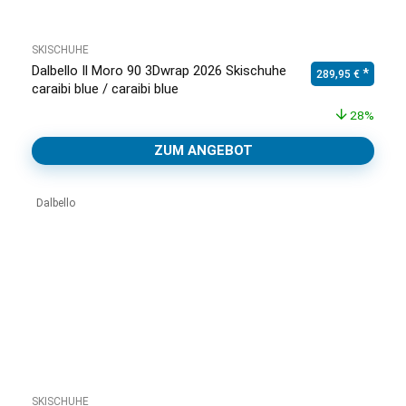
SKISCHUHE
Dalbello Il Moro 90 3Dwrap 2026 Skischuhe
Ursprünglicher Pr
Aktuell
289,95
€
caraibi blue / caraibi blue
28%
ZUM ANGEBOT
Dalbello
SKISCHUHE