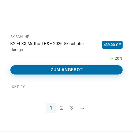
SKISCHUHE
K2 FL3X Method B&E 2026 Skischuhe
Ursprünglicher Pr
Aktuell
439,00
€
design
20%
ZUM ANGEBOT
K2 FL3X
1
2
3
→