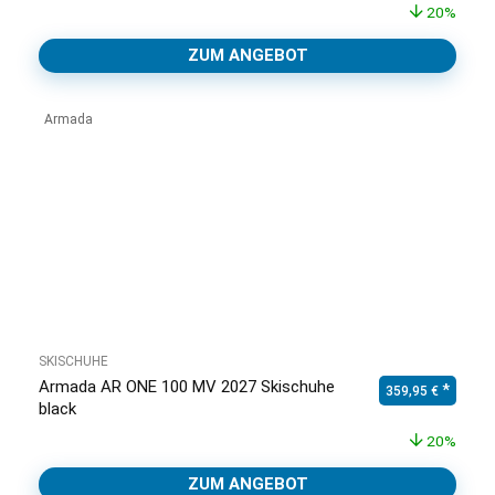
20%
ZUM ANGEBOT
Armada
SKISCHUHE
Armada AR ONE 100 MV 2027 Skischuhe
Ursprünglicher Pr
Aktuell
359,95
€
black
20%
ZUM ANGEBOT