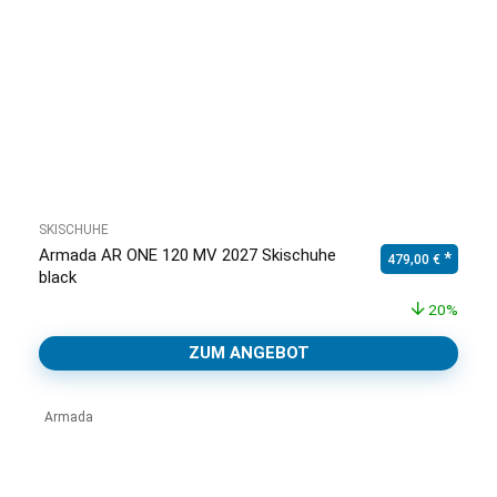
SKISCHUHE
Armada AR ONE 120 MV 2027 Skischuhe
Ursprünglicher Pr
Aktuell
479,00
€
black
20%
ZUM ANGEBOT
Armada