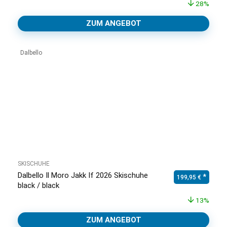
28%
ZUM ANGEBOT
Dalbello
SKISCHUHE
Dalbello Il Moro Jakk If 2026 Skischuhe
Ursprünglicher Pr
Aktuell
199,95
€
black / black
13%
ZUM ANGEBOT