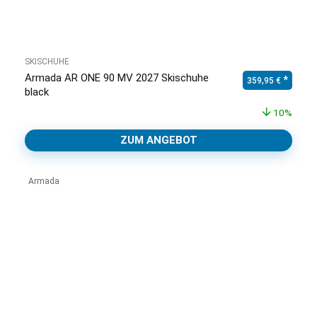
SKISCHUHE
Armada AR ONE 90 MV 2027 Skischuhe
Ursprünglicher Pr
Aktuell
359,95
€
black
10%
ZUM ANGEBOT
Armada