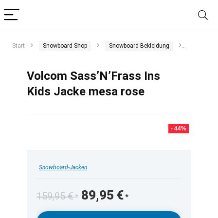
Start
Snowboard Shop
Snowboard-Bekleidung
Snowboar
Volcom Sass’N’Frass Ins
Kids Jacke mesa rose
- 44%
Snowboard-Jacken
Ursprünglicher
Aktueller
89,95
€
159,95
€
Preis
Preis