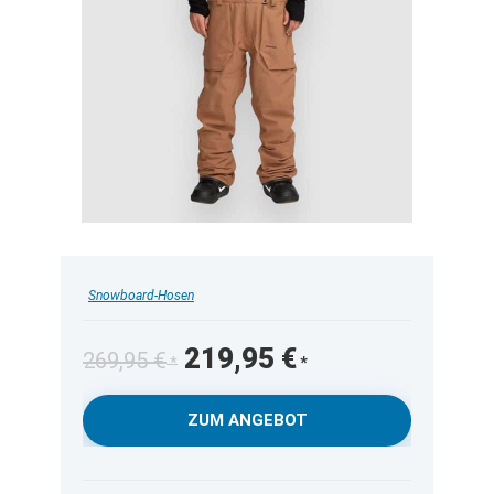
Snowboard-Hosen
Ursprünglicher
Aktueller
219,95
€
269,95
€
Preis
Preis
war:
ist:
ZUM ANGEBOT
269,95 €
219,95 €.