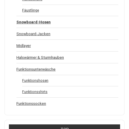
Fäustlinge
Snowboard-Hosen
Snowboard-Jacken
Midlayer
Halswärmer & Sturmhauben
Funktionsunterwäsche
Funktionshosen
Funktionsshirts
Funktionssocken