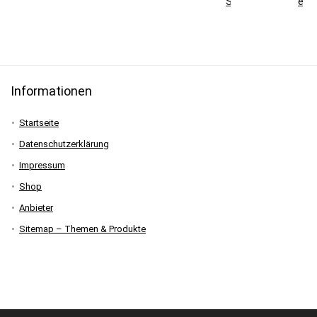
Skisaison
erkl
Informationen
Startseite
Datenschutzerklärung
Impressum
Shop
Anbieter
Sitemap – Themen & Produkte