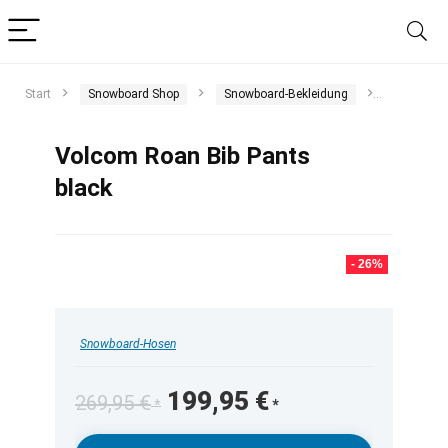
Start
Snowboard Shop
Snowboard-Bekleidung
Snowboar
Volcom Roan Bib Pants
black
- 26%
Snowboard-Hosen
Ursprünglicher
Aktueller
199,95
€
269,95
€
Preis
Preis