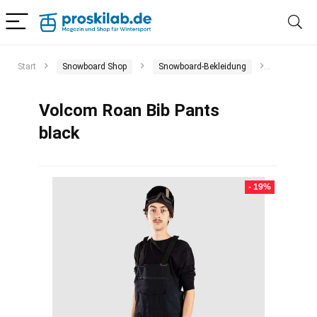
Start
Snowboard Shop
Snowboard-Bekleidung
Snowboar
Volcom Roan Bib Pants
black
- 19%