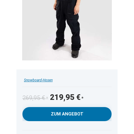
Snowboard-Hosen
Ursprünglicher
Aktueller
219,95
€
269,95
€
Preis
Preis
war:
ist:
ZUM ANGEBOT
269,95 €
219,95 €.