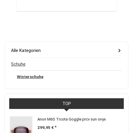
Alle Kategorien
Schuhe
Winterschuhe
TOP
Anon M6S Trcota Goggle prcv sun onyx
299,95
€