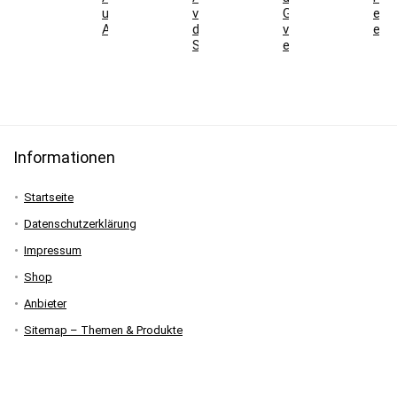
und
vor
Genusscarver
ein
Angebote
der
verständlich
erkl
Skisaison
erklärt
Informationen
Startseite
Datenschutzerklärung
Impressum
Shop
Anbieter
Sitemap – Themen & Produkte