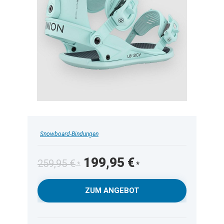
Snowboard-Bindungen
Ursprünglicher
Aktueller
199,95
€
259,95
€
Preis
Preis
war:
ist:
ZUM ANGEBOT
259,95 €
199,95 €.