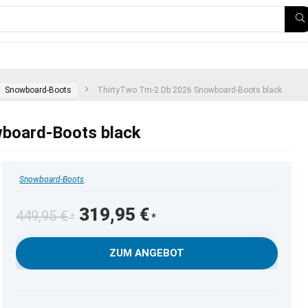
Snowboard-Boots
ThirtyTwo Tm-2 Db 2026 Snowboard-Boots black
board-Boots black
Snowboard-Boots
Ursprünglicher
Aktueller
319,95
€
449,95
€
Preis
Preis
war:
ist:
ZUM ANGEBOT
449,95 €
319,95 €.