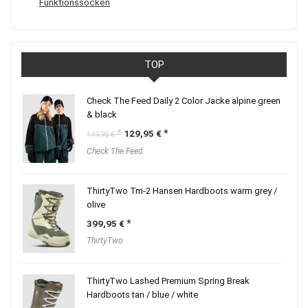
Funktionssocken
TOP
Check The Feed Daily 2 Color Jacke alpine green
& black
Ursprünglicher
Aktueller
129,95
€
149,95
€
Preis
Preis
Check The Feed
war:
ist:
149,95 €
129,95 €.
ThirtyTwo Tm-2 Hansen Hardboots warm grey /
olive
399,95
€
ThirtyTwo
ThirtyTwo Lashed Premium Spring Break
Hardboots tan / blue / white