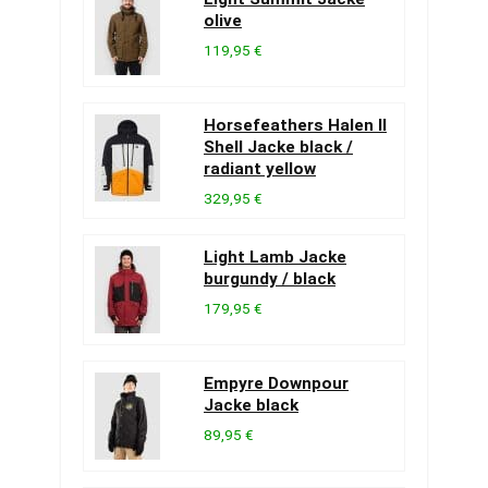
olive
119,95 €
Horsefeathers Halen II
Shell Jacke black /
radiant yellow
329,95 €
Light Lamb Jacke
burgundy / black
179,95 €
Empyre Downpour
Jacke black
89,95 €