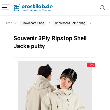
Start
Snowboard Shop
Snowboard-Bekleidung
Snowboar
Souvenir 3Ply Ripstop Shell
Jacke putty
- 9%