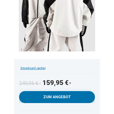
Snowboard-Jacken
Ursprünglicher
Aktueller
159,95
€
249,95
€
Preis
Preis
war:
ist:
ZUM ANGEBOT
249,95 €
159,95 €.