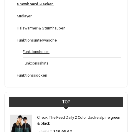
Snowboard-Jacken
Midlayer
Halswärmer & Sturmhauben
Funktionsunterwäsche
Funktionshosen
Funktionsshirts
Funktionssocken
TOP
Check The Feed Daily 2 Color Jacke alpine green
& black
Ursprünglicher
Aktueller
129,95
€
149,95
€