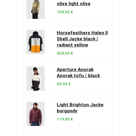
olive light olive
109,95 €
Horsefeathers Halen II
Shell Jacke black /
radiant yellow
329,95 €
Aperture Anorak
Anorak tofu / black
99,95 €
Light Brighton Jacke
burgundy
119,95 €