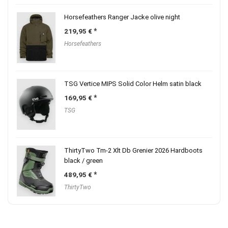
Horsefeathers Ranger Jacke olive night
219,95
€
Horsefeathers
TSG Vertice MIPS Solid Color Helm satin black
169,95
€
TSG
ThirtyTwo Tm-2 Xlt Db Grenier 2026 Hardboots
black / green
489,95
€
ThirtyTwo