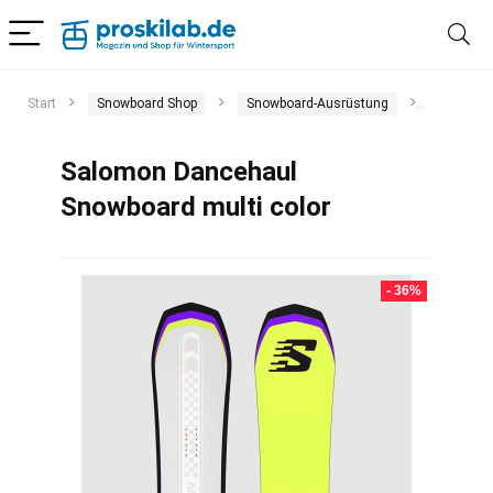
Start
Snowboard Shop
Snowboard-Ausrüstung
Snowboa
Salomon Dancehaul
Snowboard multi color
- 36%