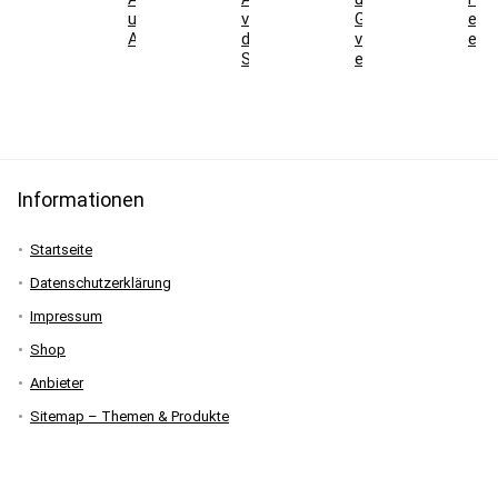
und
vor
Genusscarver
ein
Angebote
der
verständlich
erkl
Skisaison
erklärt
Informationen
Startseite
Datenschutzerklärung
Impressum
Shop
Anbieter
Sitemap – Themen & Produkte