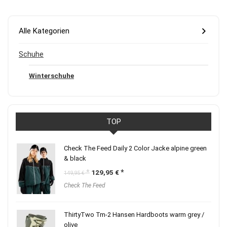
Alle Kategorien
Schuhe
Winterschuhe
TOP
Check The Feed Daily 2 Color Jacke alpine green
& black
Ursprünglicher
Aktueller
129,95
€
149,95
€
Preis
Preis
Check The Feed
war:
ist:
149,95 €
129,95 €.
ThirtyTwo Tm-2 Hansen Hardboots warm grey /
olive