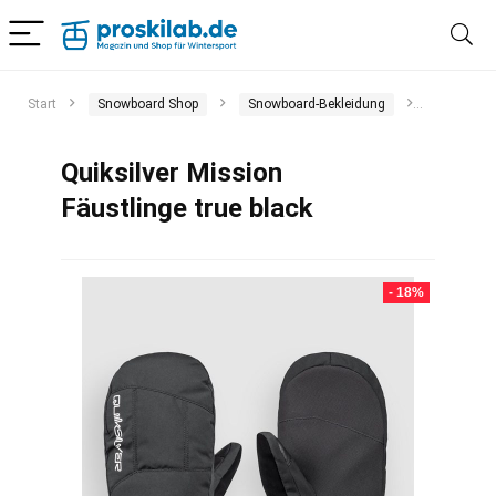
Start
Snowboard Shop
Snowboard-Bekleidung
Handschuh
Quiksilver Mission
Fäustlinge true black
- 18%