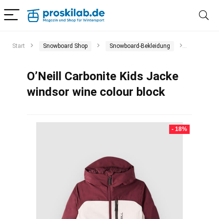
Start
Snowboard Shop
Snowboard-Bekleidung
Snowboar
O’Neill Carbonite Kids Jacke
windsor wine colour block
- 18%