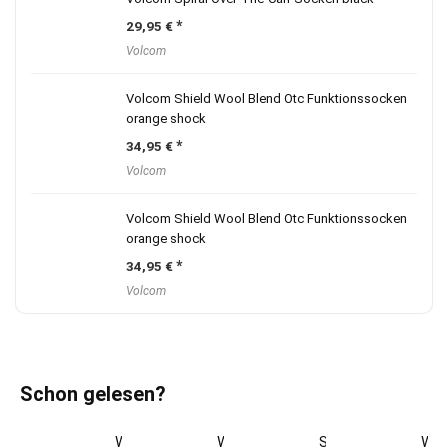
29,95
€
Volcom
Volcom Shield Wool Blend Otc Funktionssocken
orange shock
34,95
€
Volcom
Volcom Shield Wool Blend Otc Funktionssocken
orange shock
34,95
€
Volcom
Schon gelesen?
Welche
Wann
Skifit
Wel