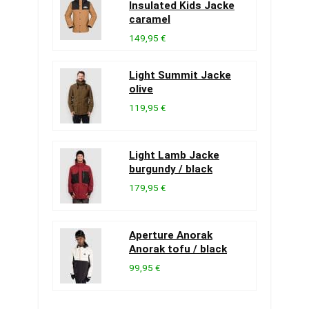
Insulated Kids Jacke
caramel
149,95 €
Light Summit Jacke
olive
119,95 €
Light Lamb Jacke
burgundy / black
179,95 €
Aperture Anorak
Anorak tofu / black
99,95 €