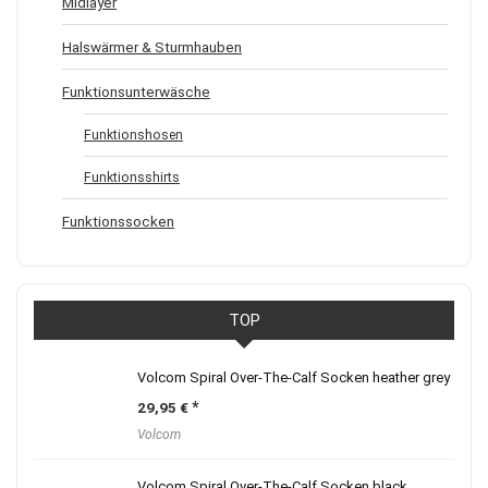
Midlayer
Halswärmer & Sturmhauben
Funktionsunterwäsche
Funktionshosen
Funktionsshirts
Funktionssocken
TOP
Volcom Spiral Over-The-Calf Socken heather grey
29,95
€
Volcom
Volcom Spiral Over-The-Calf Socken black