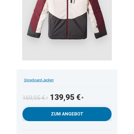
Snowboard-Jacken
Ursprünglicher
Aktueller
139,95
€
169,95
€
Preis
Preis
war:
ist:
ZUM ANGEBOT
169,95 €
139,95 €.