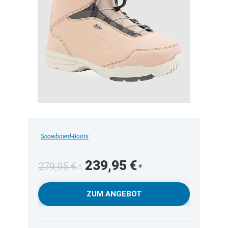
Snowboard-Boots
Ursprünglicher
Aktueller
239,95
€
279,95
€
Preis
Preis
war:
ist:
ZUM ANGEBOT
279,95 €
239,95 €.