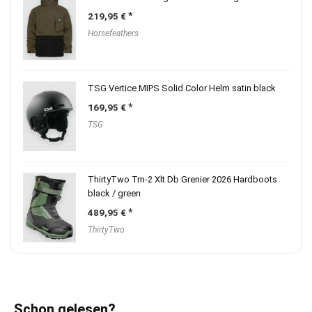
219,95
€
Horsefeathers
TSG Vertice MIPS Solid Color Helm satin black
169,95
€
TSG
ThirtyTwo Tm-2 Xlt Db Grenier 2026 Hardboots
black / green
489,95
€
ThirtyTwo
Schon gelesen?