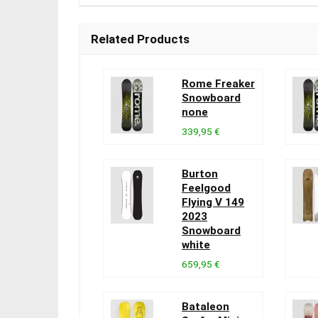
Related Products
Rome Freaker
Snowboard
none
339,95 €
Burton
Feelgood
Flying V 149
2023
Snowboard
white
659,95 €
Bataleon