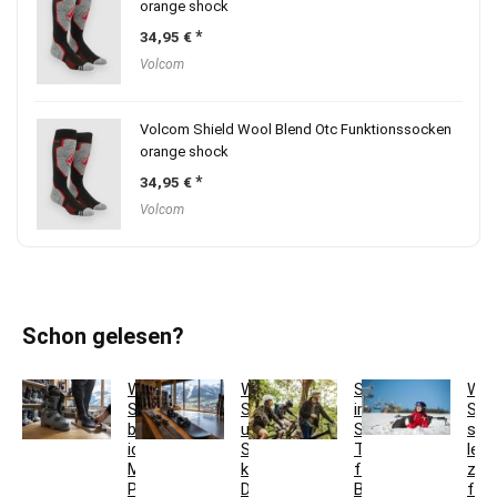
orange shock
34,95
€
Volcom
Volcom Shield Wool Blend Otc Funktionssocken
orange shock
34,95
€
Volcom
Schon gelesen?
Welche
Wann
Skifit
Wel
Skischuhgröße
Ski
im
Ski
brauche
und
Sommer:
sind
ich?
Snowboard
Trainingsplan
leic
Mondopoint,
kaufen?
für
zu
Passform,
Der
Beine,
fah