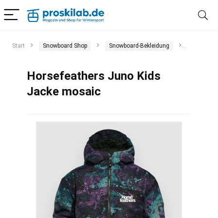
Start
Snowboard Shop
Snowboard-Bekleidung
Snowboar
Horsefeathers Juno Kids
Jacke mosaic