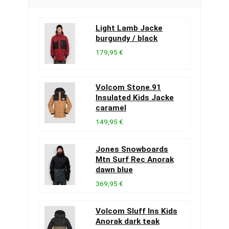
Light Lamb Jacke
burgundy / black
179,95 €
Volcom Stone.91
Insulated Kids Jacke
caramel
149,95 €
Jones Snowboards
Mtn Surf Rec Anorak
dawn blue
369,95 €
Volcom Sluff Ins Kids
Anorak dark teak