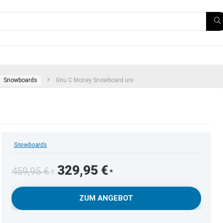
Snowboards
Gnu C Money Snowboard uni
Snowboards
Ursprünglicher
Aktueller
329,95
€
459,95
€
Preis
Preis
war:
ist:
ZUM ANGEBOT
459,95 €
329,95 €.