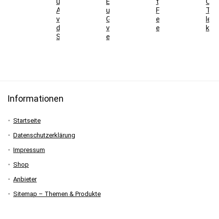
und
Easycarver
typische
Oly
Ausdauer
und
Fehler
Tre
vor
Genusscarver
einfach
lern
der
verständlich
erklärt
kön
Skisaison
erklärt
Informationen
Startseite
Datenschutzerklärung
Impressum
Shop
Anbieter
Sitemap – Themen & Produkte