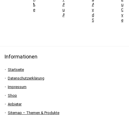
Messen
Ausrüstung
Ausdauer
und
erklärt
und
vor
Gen
Angebote
der
vers
Skisaison
erkl
Informationen
Startseite
Datenschutzerklärung
Impressum
Shop
Anbieter
Sitemap – Themen & Produkte