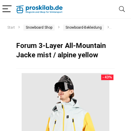
Start
Snowboard Shop
Snowboard-Bekleidung
Snowboar
Forum 3-Layer All-Mountain
Jacke mist / alpine yellow
- 43%