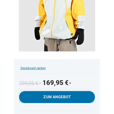
Snowboard-Jacken
Ursprünglicher
Aktueller
169,95
€
299,95
€
Preis
Preis
war:
ist:
ZUM ANGEBOT
299,95 €
169,95 €.