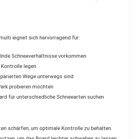
lti eignet sich hervorragend für:
selnde Schneeverhältnisse vorkommen
 Kontrolle legen
räparierten Wege unterwegs sind
 Park probieren möchten
oard für unterschiedliche Schneearten suchen
n schärfen, um optimale Kontrolle zu behalten.
nutzen, um das Board leichter schweben zu lassen.