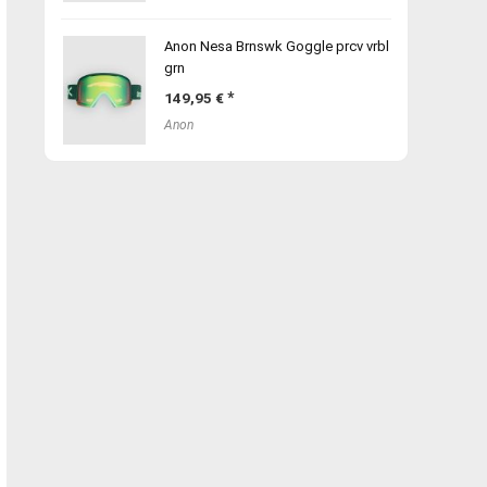
Anon Nesa Brnswk Goggle prcv vrbl
grn
149,95
€
Anon