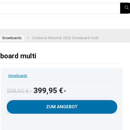
Snowboards
Endeavor Maverick 2026 Snowboard multi
board multi
Snowboards
Ursprünglicher
Aktueller
399,95
€
598,95
€
Preis
Preis
war:
ist:
ZUM ANGEBOT
598,95 €
399,95 €.