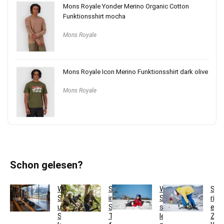
Mons Royale Yonder Merino Organic Cotton
Funktionsshirt mocha
Mons Royale
Mons Royale Icon Merino Funktionsshirt dark olive
Mons Royale
Schon gelesen?
Wann
Skifit
Welche
Ski
Ski
im
Ski
rich
und
Sommer:
sind
eins
Snowboard
Trainingsplan
leicht
Z-