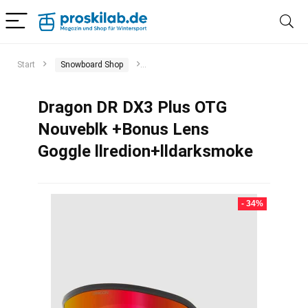
Start
Snowboard Shop
Snowboard-Brillen, Helme & Protektoren
Dragon DR DX3 Plus OTG
Nouveblk +Bonus Lens
Goggle llredion+lldarksmoke
- 34%