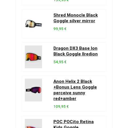
Shred Monocle Black
Goggle silver mirror
99,95 €
Dragon DX3 Base Ion
Black Goggle llredion
54,95 €
Anon Helix 2 Black
+Bonus Lens Goggle
perceive sunny
red+amber
109,95 €
POC POCito Retina
Kids Goggle