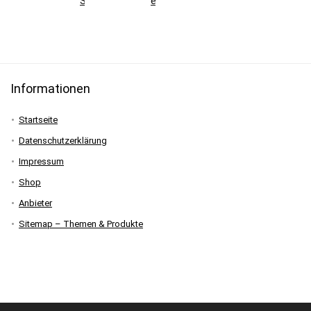
Skisaison
erklärt
Informationen
Startseite
Datenschutzerklärung
Impressum
Shop
Anbieter
Sitemap – Themen & Produkte