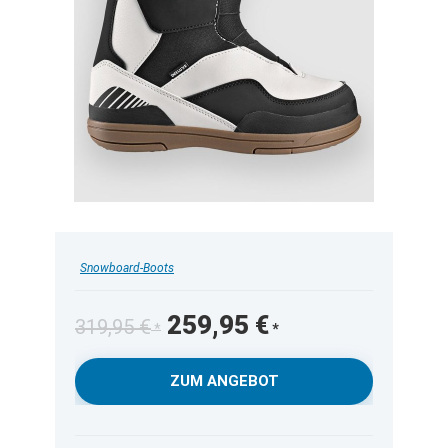
Snowboard-Boots
Ursprünglicher
Aktueller
259,95
€
319,95
€
Preis
Preis
war:
ist:
ZUM ANGEBOT
319,95 €
259,95 €.