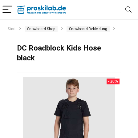
Start
Snowboard Shop
Snowboard-Bekleidung
Snowboar
DC Roadblock Kids Hose
black
- 20%