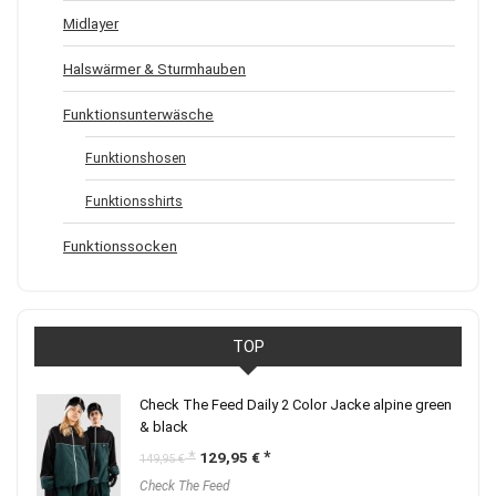
Midlayer
Halswärmer & Sturmhauben
Funktionsunterwäsche
Funktionshosen
Funktionsshirts
Funktionssocken
TOP
Check The Feed Daily 2 Color Jacke alpine green
& black
Ursprünglicher
Aktueller
129,95
€
149,95
€
Preis
Preis
Check The Feed
war:
ist: