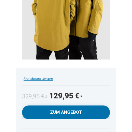
Snowboard-Jacken
Ursprünglicher
Aktueller
129,95
€
329,95
€
Preis
Preis
war:
ist:
ZUM ANGEBOT
329,95 €
129,95 €.