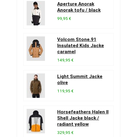
Aperture Anorak
Anorak tofu / black
99,95 €
Volcom Stone.91
Insulated Kids Jacke
caramel
149,95 €
Light Summit Jacke
olive
119,95 €
Horsefeathers Halen II
Shell Jacke black /
radiant yellow
329,95 €