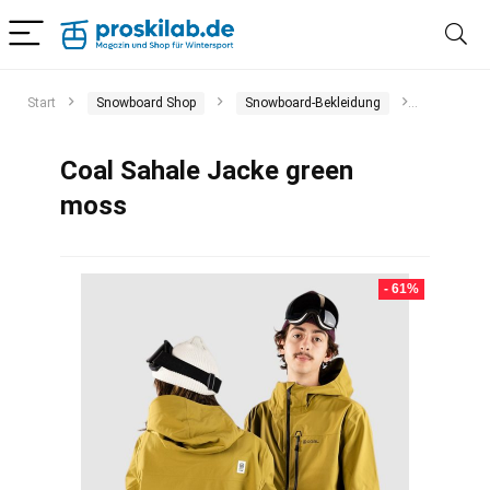
Start
Snowboard Shop
Snowboard-Bekleidung
Snowboar
Coal Sahale Jacke green
moss
- 61%