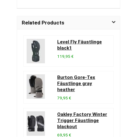
Related Products
Level Fly Fäustlinge
black1
119,95 €
Burton Gore-Tex
Fäustlinge gray
heather
79,95 €
Oakley Factory Winter
Trigger Fäustlinge
blackout
69,95 €