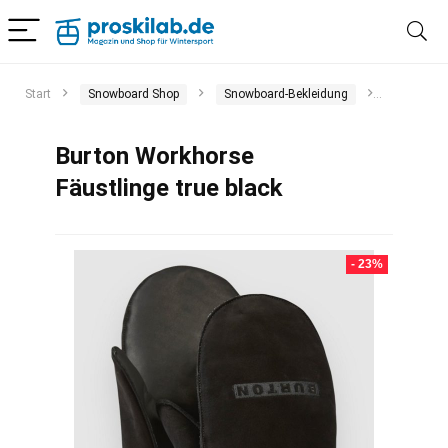
Start
Snowboard Shop
Snowboard-Bekleidung
Handschuh
Burton Workhorse
Fäustlinge true black
- 23%