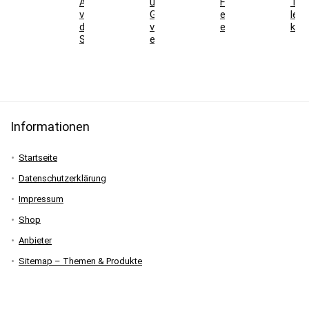
Ausdauer
und
Fehler
Tre
vor
Genusscarver
einfach
lern
der
verständlich
erklärt
kön
Skisaison
erklärt
Informationen
Startseite
Datenschutzerklärung
Impressum
Shop
Anbieter
Sitemap – Themen & Produkte