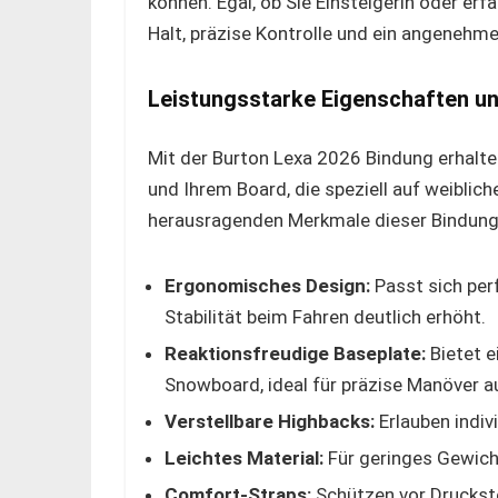
können. Egal, ob Sie Einsteigerin oder erf
Halt, präzise Kontrolle und ein angenehme
Leistungsstarke Eigenschaften und
Mit der Burton Lexa 2026 Bindung erhalt
und Ihrem Board, die speziell auf weiblich
herausragenden Merkmale dieser Bindung
Ergonomisches Design:
Passt sich per
Stabilität beim Fahren deutlich erhöht.
Reaktionsfreudige Baseplate:
Bietet e
Snowboard, ideal für präzise Manöver au
Verstellbare Highbacks:
Erlauben indiv
Leichtes Material:
Für geringes Gewich
Comfort-Straps:
Schützen vor Druckste