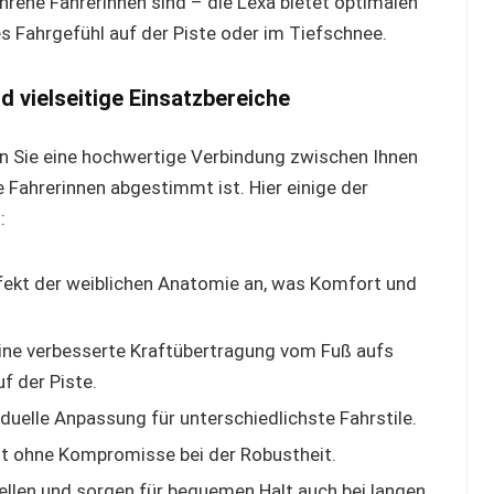
ahrene Fahrerinnen sind – die Lexa bietet optimalen
s Fahrgefühl auf der Piste oder im Tiefschnee.
 vielseitige Einsatzbereiche
en Sie eine hochwertige Verbindung zwischen Ihnen
e Fahrerinnen abgestimmt ist. Hier einige der
:
fekt der weiblichen Anatomie an, was Komfort und
ine verbesserte Kraftübertragung vom Fuß aufs
f der Piste.
iduelle Anpassung für unterschiedlichste Fahrstile.
t ohne Kompromisse bei der Robustheit.
llen und sorgen für bequemen Halt auch bei langen