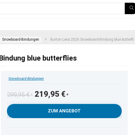
Snowboard-Bindungen
Burton Lexa 2026 Snowboard-Bindung blue butterflies
indung blue butterflies
Snowboard-Bindungen
Ursprünglicher
Aktueller
219,95
€
299,95
€
Preis
Preis
war:
ist:
ZUM ANGEBOT
299,95 €
219,95 €.