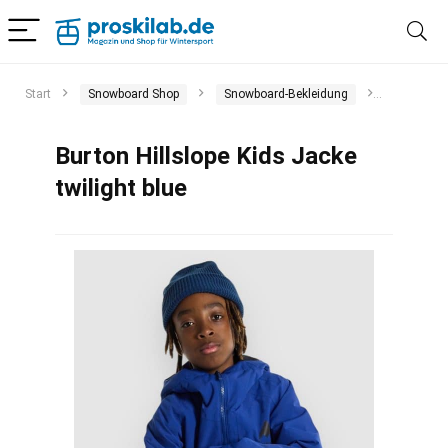
Start
Snowboard Shop
Snowboard-Bekleidung
Snowboar
Burton Hillslope Kids Jacke
twilight blue