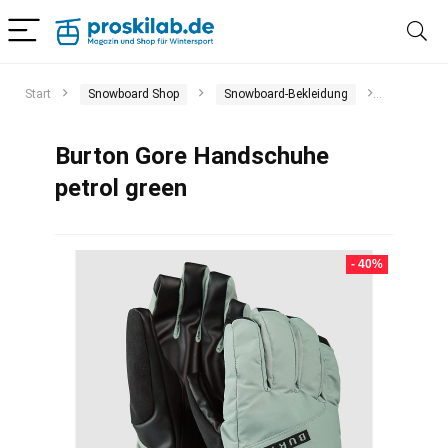
Start
Snowboard Shop
Snowboard-Bekleidung
Handschuh
Burton Gore Handschuhe
petrol green
- 40%