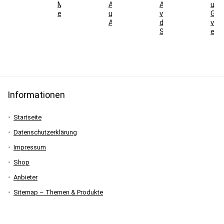
Messen
Ausrüstung
Ausdauer
und
erklärt
und
vor
Gen
Angebote
der
vers
Skisaison
erkl
Informationen
Startseite
Datenschutzerklärung
Impressum
Shop
Anbieter
Sitemap – Themen & Produkte