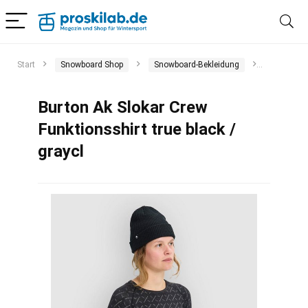
Start
Snowboard Shop
Snowboard-Bekleidung
Funktion
Burton Ak Slokar Crew
Funktionsshirt true black /
graycl