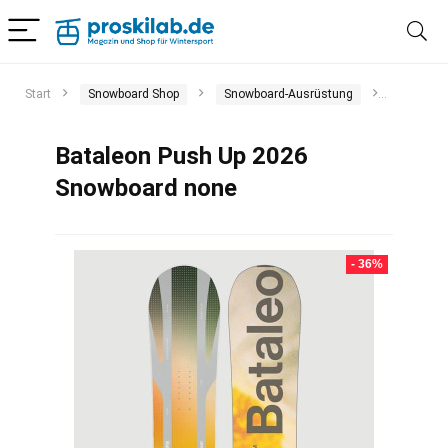
Start
Snowboard Shop
Snowboard-Ausrüstung
Snowboa
Bataleon Push Up 2026
Snowboard none
- 36%